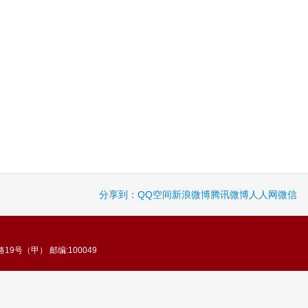
分享到：
QQ空间
新浪微博
腾讯微博
人人网
微信
9号（甲） 邮编:100049