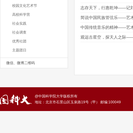
校园文化艺术节
志存天下，行惠乾坤——记
高校科学营
简说中国民族管弦乐——艺
社会实践
中国传统音乐的精神——艺
社会调查
观远古星空，探天人之际—
优秀社团
主题团日
微信、微博二维码
@中国科学院大学版权所有
地址：北京市石景山区玉泉路19号（甲） 邮编:100049