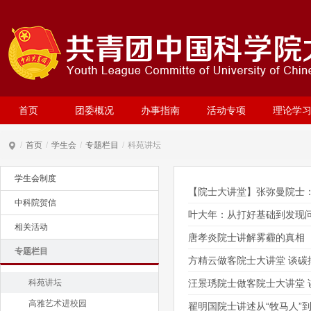
首页
团委概况
办事指南
活动专项
理论学
/
首页
/
学生会
/
专题栏目
/
科苑讲坛
学生会制度
【院士大讲堂】张弥曼院士
中科院贺信
叶大年：从打好基础到发现
相关活动
唐孝炎院士讲解雾霾的真相
专题栏目
方精云做客院士大讲堂 谈碳
科苑讲坛
汪景琇院士做客院士大讲堂 
高雅艺术进校园
翟明国院士讲述从“牧马人”