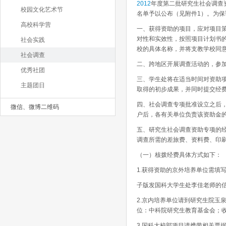
2012
年度第二批研究生社会调查
校园文化艺术节
名单予以公布（见附件1）。为
高校科学营
一、获得资助的项目，应对项目
对性和实效性，按照项目计划书
社会实践
校的具体名称，并将支教学校同
社会调查
二、跨地区开展调查活动的，参
优秀社团
三、学生处将在适当时间对资助
主题团日
取得的初步成果，并同时提交经
四、社会调查专项批准设立之后，
微信、微博二维码
户后，各有关单位负责该资助金
五、研究生社会调查资助专项的
调查所需的差旅费、资料费、印
（一）核拨经费具体方式如下：
1.获得资助的京外培养单位需填
子版发国科大学生处李佳老师的
2.京内培养单位请到研究生院玉
位：中科院研究生教育基金会；
3.国科大校部项目请携带相关票